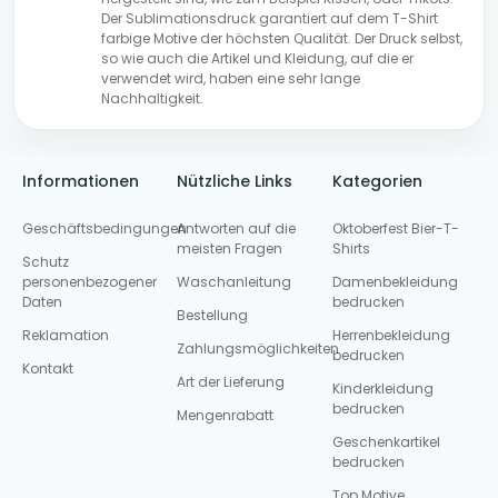
Der Sublimationsdruck garantiert auf dem T-Shirt
farbige Motive der höchsten Qualität. Der Druck selbst,
so wie auch die Artikel und Kleidung, auf die er
verwendet wird, haben eine sehr lange
Nachhaltigkeit.
Informationen
Nützliche Links
Kategorien
Geschäftsbedingungen
Antworten auf die
Oktoberfest Bier-T-
meisten Fragen
Shirts
Schutz
personenbezogener
Waschanleitung
Damenbekleidung
Daten
bedrucken
Bestellung
Reklamation
Herrenbekleidung
Zahlungsmöglichkeiten
bedrucken
Kontakt
Art der Lieferung
Kinderkleidung
bedrucken
Mengenrabatt
Geschenkartikel
bedrucken
Top Motive