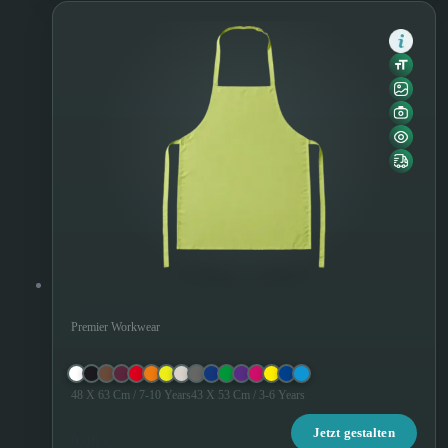
Kinderschürze
Premier Workwear
48 X 63 Cm / 7-10 Years
43 X 53 Cm / 3-6 Years
Jetzt gestalten
9,90 €