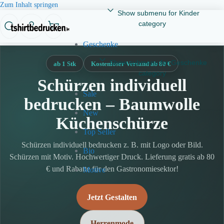
Zum Inhalt springen
Show submenu for Kinder
category
Geschenke
Show submenu for Geschenke
ab 1 Stk
Kostenloser Versand ab 80 €
category
Schürzen individuell
Sale
bedrucken – Baumwolle
New
Küchenschürze
Top Seller
Schürzen individuell bedrucken z. B. mit Logo oder Bild.
Bio
Schürzen mit Motiv. Hochwertiger Druck. Lieferung gratis ab 80
€ und Rabatte für den Gastronomiesektor!
Motive
Jetzt Gestalten
Herrenmode