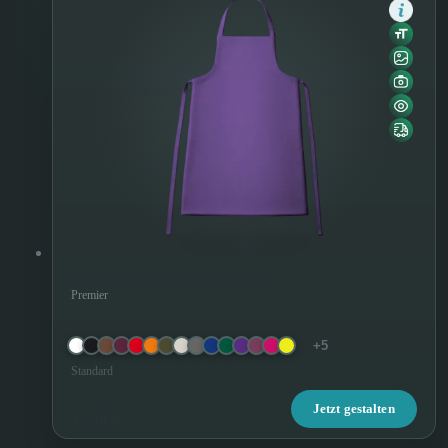
Küchenschürze aus Baumwolle
Premier
+5
Standard
Jetzt gestalten
15,90 €