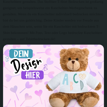
Kuscheltiere gestalten. Das Stofftier-T-Shirt Bedrucken ist großartig
geeignet, um beispielsweise ein Kuscheltier-Werbegeschenk zu
gestalten. Wenn du ein Kuscheltier individuell bedrucken möchtest
bist du bei uns goldrichtig. Deine Kinder werden vor Freude aus
dem Häuschen sein, wenn Sie ein Kuscheltier mit bedrucktem T-
Shirt bekommen! Mit Foto, Text oder Logo bedruckte Kuscheltiere
gestalten – auf Tshirtbedrucken.de!