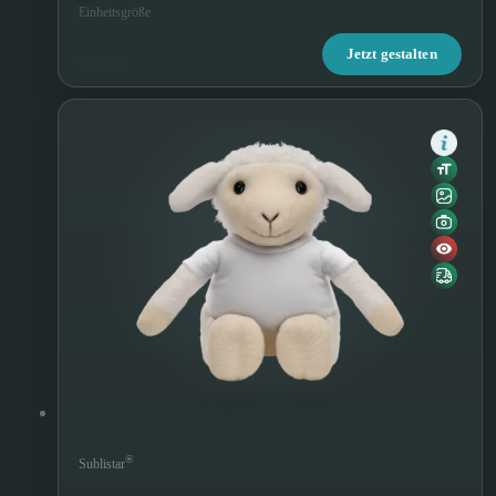
Einheitsgröße
Jetzt gestalten
9,90 €
Plüschschäfchen Berta
®
Sublistar