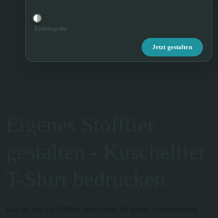
Einheitsgröße
Jetzt gestalten
10,90 €
Eigenes Stofftier
gestalten - Kuscheltier
T-Shirt bedrucken
Lass bei uns ein Stofftier bedrucken! Du kannst 6 verschiedene