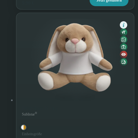
Jetzt gestalten
9,90 €
Plüschhase Bunny
®
Sublistar
Einheitsgröße