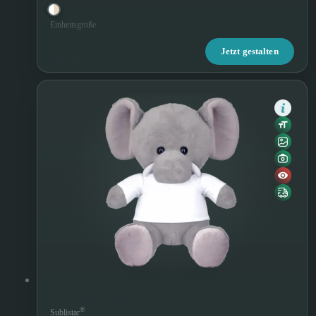
Einheitsgröße
Jetzt gestalten
9,90 €
Plüschelefant Jumbo
®
Sublistar