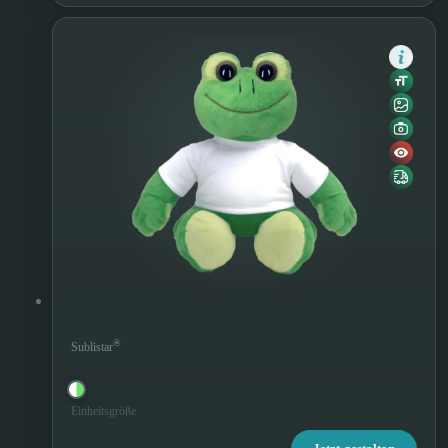
Frosch Fritz
®
Sublistar
Einheitsgröße