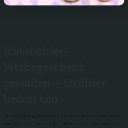
Kuscheltier-
Werbegeschenk
gestalten – Stofftier
bedrucken
Ein Kuscheltier gestalten und Eindruck bei deinen Firmenkunden
hinterlassen! Du kannst auch ein Stofftier bedrucken lassen, als: