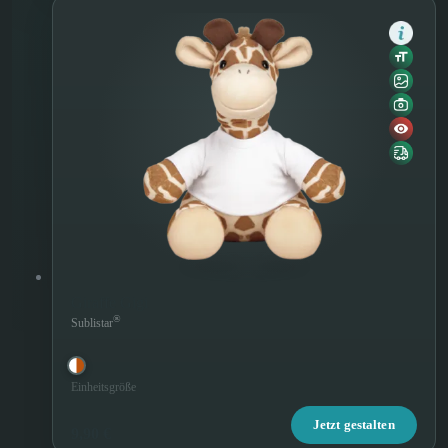
Giraffe Gigi
®
Sublistar
Einheitsgröße
Jetzt gestalten
9,90 €