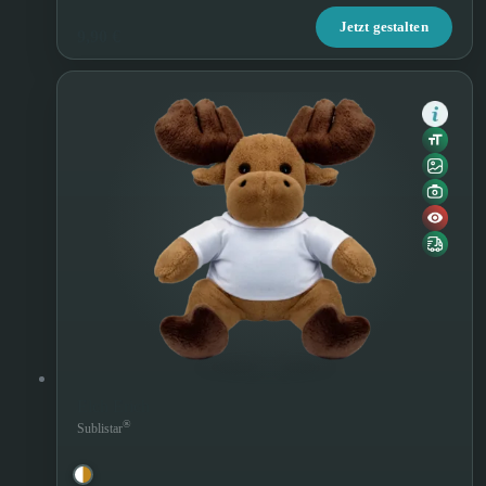
Jetzt gestalten
9,90 €
Elch Erich
®
Sublistar