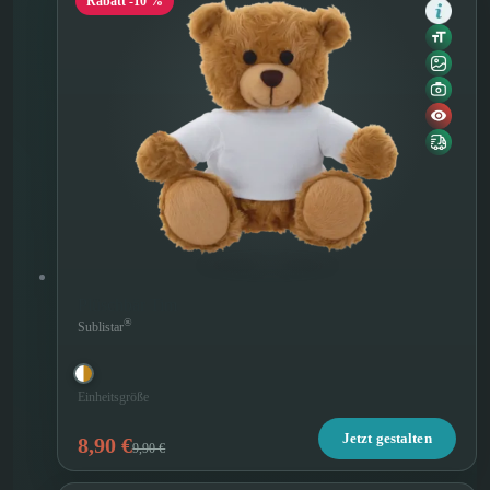
Rabatt -10 %
Plüschbär Tim
®
Sublistar
Einheitsgröße
Jetzt gestalten
8,90 €
9,90 €