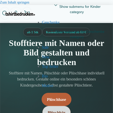
Zum Inhalt springen
Show submenu for Kinder
category
Geschenke
Show submenu for Geschenke
ab 1 Stk
Kostenloser Versand ab 80 €
category
Stofftiere mit Namen oder
Sale
Bild gestalten und
New
bedrucken
Top Seller
Stofftiere mit Namen. Plüschbär oder Plüschhase individuell
Bio
bedrucken. Gestalte online ein besonders schönes
Kindergeschenk: Selbst gestaltete Plüschtiere.
Motive
Plüschhase
Plüschbär