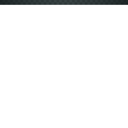
Produkt auswählen
Bei uns finden Sie über 2000 Produkte in
verschiedensten Farben.
Eigener Designentwurf
Fügen Sie einfach ein Foto, einen Text oder ein fertiges
Design ein.
Stückzahl und Größe
Wählen Sie die Anzahl und Größe (XS bis 5XL) die Sie
haben möchten.
Bestellung aufgeben
Schließen Sie Ihre Bestellung ab, so dass wir sie sofort