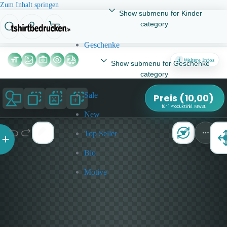
Zum Inhalt springen
Show submenu for Kinder
category
Geschenke
Weitere Infos
Show submenu for Geschenke
category
Sale
Preis
(
10,00
)
für 1 Produkt inkl. MwSt.
New
Top Seller
Bio
Motive