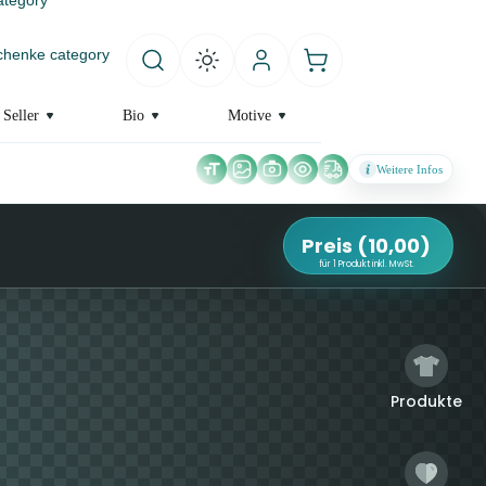
henke category
 Seller
Bio
Motive
Weitere Infos
Preis
(
10,00
)
für 1 Produkt inkl. MwSt.
Produkte