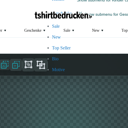
Geschenke
Show submenu for Gesc
Sale
er
Geschenke
Sale
New
Top
New
Top Seller
Bio
Motive