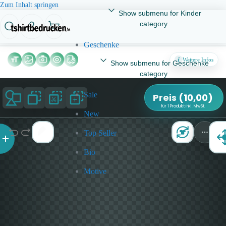
Zum Inhalt springen
Show submenu for Kinder
category
Geschenke
Weitere Infos
Show submenu for Geschenke
category
Sale
Preis
(
10,00
)
für 1 Produkt inkl. MwSt.
New
Top Seller
Bio
Motive