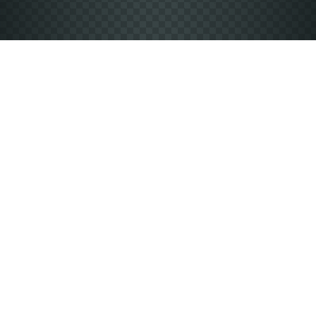
Produkt auswählen
Bei uns finden Sie über 2000 Produkte in
verschiedensten Farben.
Eigener Designentwurf
Fügen Sie einfach ein Foto, einen Text oder ein fertiges
Design ein.
Stückzahl und Größe
Wählen Sie die Anzahl und Größe (XS bis 5XL) die Sie
haben möchten.